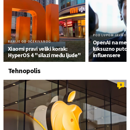
POD LUPOM JAVNOS
OpenAI na meti 
RANIJE OD OČEKIVANOG
Xiaomi pravi veliki korak:
luksuzno putov
HyperOS 4 "silazi među ljude"
influensere
Tehnopolis
0