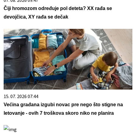
07. 08. 2026 09:47
Čiji hromozom određuje pol deteta? XX rađa se
devojčica, XY rađa se dečak
15. 07. 2026 07:44
Većina građana izgubi novac pre nego što stigne na
letovanje - ovih 7 troškova skoro niko ne planira