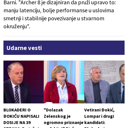
Barni. "Archer 8 je dizajniran da pruži upravo to:
manju latenciju, bolje performanse u uslovima
smetnji i stabilnije povezivanje u stvarnom
okruženju".
Udarne vesti
BLOKADERI O
"Dolazak
Vetirani Đokić,
ĐOKIĆU NAPISALI
Zelenskog je
Lompar i drugi
DOSIJE NA 39
ogromno priznanje
kandidati: