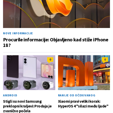
NOVE INFORMACIJE
Procurile informacije: Objavljeno kad stiže iPhone
18?
0
0
ANDROID
RANIJE OD OČEKIVANOG
Stigli su novi Samsung
Xiaomi pravi veliki korak:
preklopni kraljevi: Prodaja je
HyperOS 4 "silazi među ljude"
zvanično počela