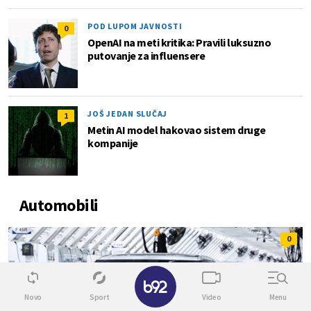
POD LUPOM JAVNOSTI
0
OpenAI na meti kritika: Pravili luksuzno
putovanje za influensere
JOŠ JEDAN SLUČAJ
1
Metin AI model hakovao sistem druge
kompanije
Automobili
0
Novo
Sport
Video
Menu