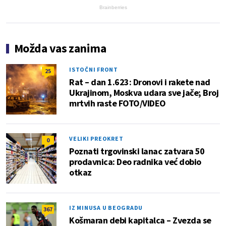
Brainberries
Možda vas zanima
ISTOČNI FRONT
25
Rat – dan 1.623: Dronovi i rakete nad
Ukrajinom, Moskva udara sve jače; Broj
mrtvih raste FOTO/VIDEO
VELIKI PREOKRET
0
Poznati trgovinski lanac zatvara 50
prodavnica: Deo radnika već dobio
otkaz
IZ MINUSA U BEOGRADU
367
Košmaran debi kapitalca – Zvezda se