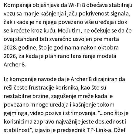
Kompanija objašnjava da Wi-Fi 8 obećava stabilniju
vezu sa manje kašnjenja i jaču pokrivenost signala,
čak i kada je na njega povezano više uređaja i dok
se krećete kroz kuću. Međutim, ne očekuje se da će
ovaj standard biti zvanično usvojen pre marta
2028. godine, što je godinama nakon oktobra
2026, za kada je planirano lansiranje modela
Archer 8.
Iz kompanije navode da je Archer 8 dizajniran da
reši česte frustracije korisnika, kao što su
nestabilne brzine, zagušenje mreže kada je
povezano mnogo uređaja i kašnjenje tokom
gejminga, video poziva i strimovanja. "...ono što je
korisnicima zapravo najvažnije jeste doslednost i
stabilnost", izjavio je predsednik TP-Link-a, Džef