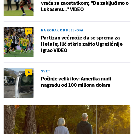
vraća sa zaostatkom; "Da zaključimo o
Lukasenu..." VIDEO
NA KORAK OD PLEJ-OFA
80
Partizan već može da se sprema za
Hetafe; Ilić otkrio zašto Ugrešić nije
igrao VIDEO
SVET
4
Počinje veliki lov: Amerika nudi
nagradu od 100 miliona dolara