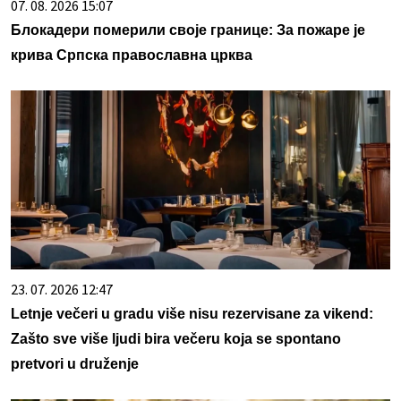
07. 08. 2026 15:07
Блокадери померили своје границе: За пожаре је
крива Српска православна црква
23. 07. 2026 12:47
Letnje večeri u gradu više nisu rezervisane za vikend:
Zašto sve više ljudi bira večeru koja se spontano
pretvori u druženje