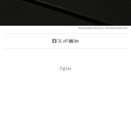
Skrypnykov Dmytro / Shutterstock.com