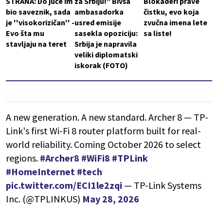
STRANA: Do juče im
za Srbiju!" Bivša
Blokaderi prave
bio saveznik, sada
ambasadorka
čistku, evo koja
je ''visokorizičan'' -
usred emisije
zvučna imena lete
Evo šta mu
sasekla opoziciju:
sa liste!
stavljaju na teret
Srbija je napravila
veliki diplomatski
iskorak (FOTO)
A new generation. A new standard. Archer 8 — TP-
Link's first Wi-Fi 8 router platform built for real-
world reliability. Coming October 2026 to select
regions.
#Archer8
#WiFi8
#TPLink
#HomeInternet
#tech
pic.twitter.com/ECI1le2zqi
— TP-Link Systems
Inc. (@TPLINKUS)
May 28, 2026