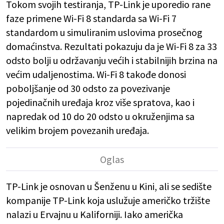
Tokom svojih testiranja, TP-Link je uporedio rane
faze primene Wi-Fi 8 standarda sa Wi-Fi 7
standardom u simuliranim uslovima prosečnog
domaćinstva. Rezultati pokazuju da je Wi-Fi 8 za 33
odsto bolji u održavanju većih i stabilnijih brzina na
većim udaljenostima. Wi-Fi 8 takođe donosi
poboljšanje od 30 odsto za povezivanje
pojedinačnih uređaja kroz više spratova, kao i
napredak od 10 do 20 odsto u okruženjima sa
velikim brojem povezanih uređaja.
TP-Link je osnovan u Šenženu u Kini, ali se sedište
kompanije TP-Link koja uslužuje američko tržište
nalazi u Ervajnu u Kaliforniji. Iako američka