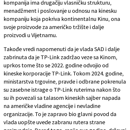
kompanija ima drugačiju vlasničku strukturu,
menadžment i poslovanje u odnosu na kinesku
kompaniju koja pokriva kontinentalnu Kinu, ona
svoje proizvode za američko tržište i dalje
proizvodi u Vijetnamu.
Takođe vredi napomenuti da je vlada SAD i dalje
zabrinuta da je TP-Link zadržao veze sa Kinom,
uprkos tome što se 2022. godine odvojio od
kineske korporacije TP-Link. Tokom 2024. godine,
ministarstva trgovine, pravde i odbrane pokrenula
su zasebne istrage o TP-Link ruterima nakon što
su ih povezali sa talasom kineskih sajber napada
na američke vladine agencije i nevladine
organizacije. To je zapravo bio glavni povod da
vlada uopšte uvede zabranu rutera strane