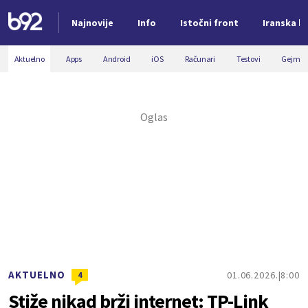
Najnovije
Info
Istočni front
Iranska kr
Nova vest
Aktuelno
Apps
Android
iOS
Računari
Testovi
Gejmin
AKTUELNO
01.06.2026.
8:00
4
Stiže nikad brži internet: TP-Link