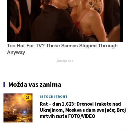
Too Hot For TV? These Scenes Slipped Through
Anyway
Brainberries
Možda vas zanima
ISTOČNI FRONT
25
Rat – dan 1.623: Dronovi i rakete nad
Ukrajinom, Moskva udara sve jače; Broj
mrtvih raste FOTO/VIDEO