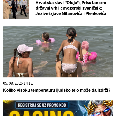
Hrvatska slavi "Oluju"; Prisutan ceo
državni vrh i crnogorski zvaničnik;
Jezive izjave Milanovića i Plenkovića
05. 08. 2026 14:12
Koliko visoku temperaturu ljudsko telo može da izdrži?