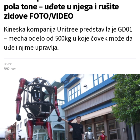
pola tone – uđete u njega i rušite
zidove FOTO/VIDEO
Kineska kompanija Unitree predstavila je GD01
– mecha odelo od 500kg u koje čovek može da
uđe i njime upravlja.
Izvor:
B92.net