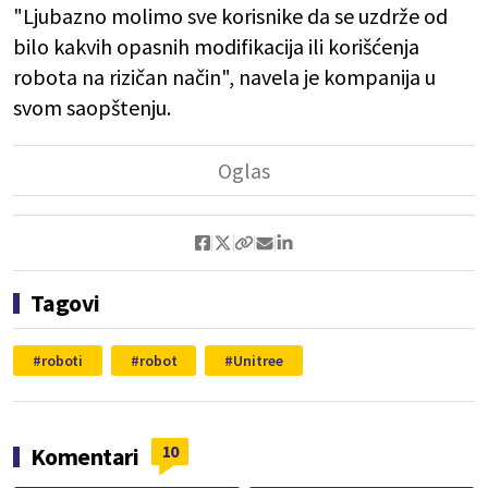
"Ljubazno molimo sve korisnike da se uzdrže od
bilo kakvih opasnih modifikacija ili korišćenja
robota na rizičan način", navela je kompanija u
svom saopštenju.
Tagovi
roboti
robot
Unitree
10
Komentari