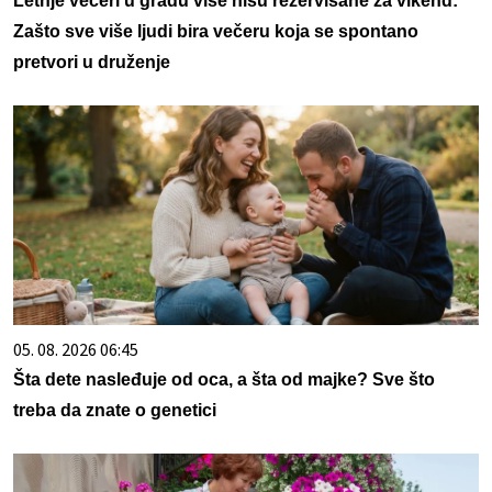
Letnje večeri u gradu više nisu rezervisane za vikend:
Zašto sve više ljudi bira večeru koja se spontano
pretvori u druženje
05. 08. 2026 06:45
Šta dete nasleđuje od oca, a šta od majke? Sve što
treba da znate o genetici