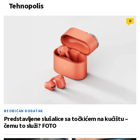
Tehnopolis
0
NEOBIČAN DODATAK
Predstavljene slušalice sa točkićem na kućištu –
čemu to služi? FOTO