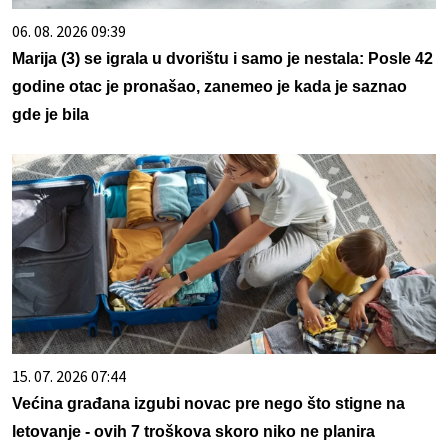
06. 08. 2026 09:39
Marija (3) se igrala u dvorištu i samo je nestala: Posle 42
godine otac je pronašao, zanemeo je kada je saznao
gde je bila
15. 07. 2026 07:44
Većina građana izgubi novac pre nego što stigne na
letovanje - ovih 7 troškova skoro niko ne planira