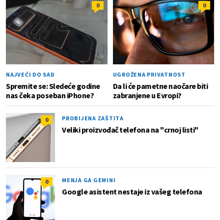
0
0
NAJVEĆI DO SAD
UGROŽENA PRIVATNOST
Spremite se: Sledeće godine
Da li će pametne naočare biti
nas čeka poseban iPhone?
zabranjene u Evropi?
PROBIJENA ZAŠTITA
0
Veliki proizvođač telefona na "crnoj listi"
MENJA GA GEMINI
0
Google asistent nestaje iz vašeg telefona