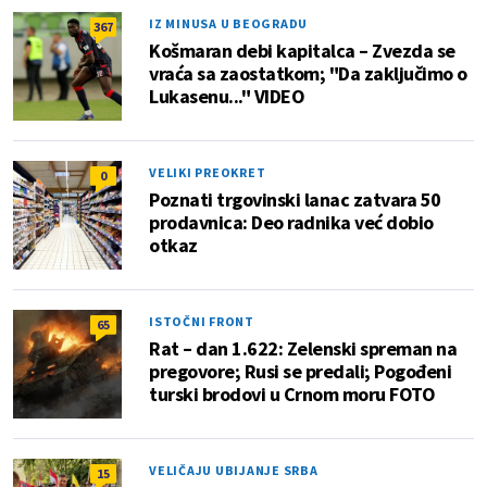
IZ MINUSA U BEOGRADU
367
Košmaran debi kapitalca – Zvezda se
vraća sa zaostatkom; "Da zaključimo o
Lukasenu..." VIDEO
VELIKI PREOKRET
0
Poznati trgovinski lanac zatvara 50
prodavnica: Deo radnika već dobio
otkaz
ISTOČNI FRONT
65
Rat – dan 1.622: Zelenski spreman na
pregovore; Rusi se predali; Pogođeni
turski brodovi u Crnom moru FOTO
VELIČAJU UBIJANJE SRBA
15