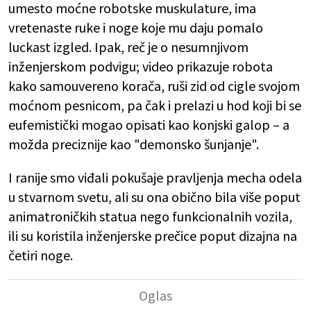
umesto moćne robotske muskulature, ima
vretenaste ruke i noge koje mu daju pomalo
luckast izgled. Ipak, reč je o nesumnjivom
inženjerskom podvigu; video prikazuje robota
kako samouvereno korača, ruši zid od cigle svojom
moćnom pesnicom, pa čak i prelazi u hod koji bi se
eufemistički mogao opisati kao konjski galop – a
možda preciznije kao "demonsko šunjanje".
I ranije smo viđali pokušaje pravljenja mecha odela
u stvarnom svetu, ali su ona obično bila više poput
animatroničkih statua nego funkcionalnih vozila,
ili su koristila inženjerske prečice poput dizajna na
četiri noge.