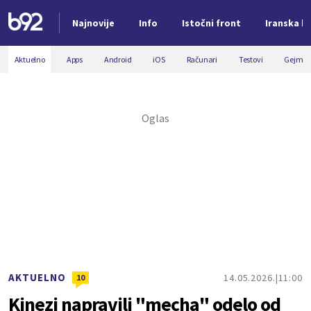
Najnovije
Info
Istočni front
Iranska kr
Nova vest
Aktuelno
Apps
Android
iOS
Računari
Testovi
Gejmin
AKTUELNO
14.05.2026.
11:00
10
Kinezi napravili "mecha" odelo od