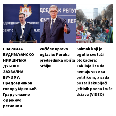
ЕПАРХИЈА
Vučić se upravo
Snimak koji je
БУДИМЉАНСКО-
oglasio: Poruka
ogolio sve laži
НИКШИЋКА
predsednika obišla
blokadera:
ДУБОКО
Srbiju!
Zaklinjali se da
ЗАХВАЛНА
nemaju veze sa
ВУЧИЋУ:
politikom, a sada
Председников
postali skupljači
говор у Мркоњић
jeftinih poena i ruše
Граду снажно
državu (VIDEO)
одјекнуо
регионом