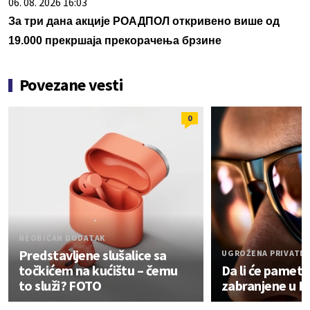
06. 08. 2026 16:03
За три дана акције РОАДПОЛ откривено више од
19.000 прекршаја прекорачења брзине
Povezane vesti
0
NEOBIČAN DODATAK
Predstavljene slušalice sa
UGROŽENA PRIVATN
točkićem na kućištu – čemu
Da li će pametn
to služi? FOTO
zabranjene u E