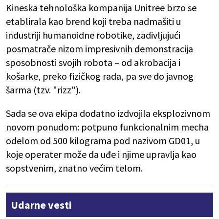
Kineska tehnološka kompanija Unitree brzo se
etablirala kao brend koji treba nadmašiti u
industriji humanoidne robotike, zadivljujući
posmatrače nizom impresivnih demonstracija
sposobnosti svojih robota – od akrobacija i
košarke, preko fizičkog rada, pa sve do javnog
šarma (tzv. "rizz").
Sada se ova ekipa dodatno izdvojila eksplozivnom
novom ponudom: potpuno funkcionalnim mecha
odelom od 500 kilograma pod nazivom GD01, u
koje operater može da uđe i njime upravlja kao
sopstvenim, znatno većim telom.
Udarne vesti