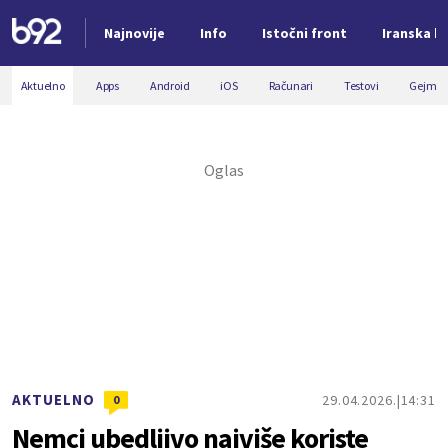
Najnovije
Info
Istočni front
Iranska kr
Nova vest
Aktuelno
Apps
Android
iOS
Računari
Testovi
Gejmin
AKTUELNO
29.04.2026.
14:31
0
Nemci ubedljivo najviše koriste