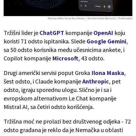
Matteo Della Torre/NurPhoto / Shutterstock Editorial / Profimedia
Tržišni lider je
ChatGPT
kompanije
OpenAI
koju
koristi 71 odsto ispitanika. Slede
Google Gemini
,
sa 50 odsto korisnika među učesnicima ankete, i
Copilot kompanije
Microsoft
, 43 odsto.
Drugi američki servisi poput Groka
Ilona Maska
,
šest odsto, i Claude kompanije
Anthropic
, pet
odsto, igraju sporednu ulogu. Slično je i sa i
evropskom alternativom Le Chat kompanije
Mistral AI, sa četiri odsto korišćenja.
Tržišna moć ne prolazi bez društvenog odjeka - 72
odsto građana je reklo da je Nemačka u oblasti