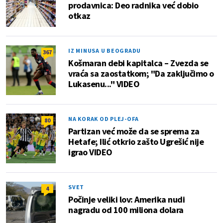
prodavnica: Deo radnika već dobio
otkaz
IZ MINUSA U BEOGRADU
367
Košmaran debi kapitalca – Zvezda se
vraća sa zaostatkom; "Da zaključimo o
Lukasenu..." VIDEO
NA KORAK OD PLEJ-OFA
80
Partizan već može da se sprema za
Hetafe; Ilić otkrio zašto Ugrešić nije
igrao VIDEO
SVET
4
Počinje veliki lov: Amerika nudi
nagradu od 100 miliona dolara