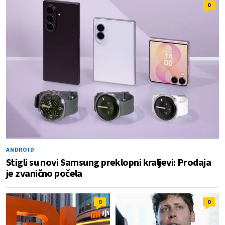
0
ANDROID
Stigli su novi Samsung preklopni kraljevi: Prodaja
je zvanično počela
0
0