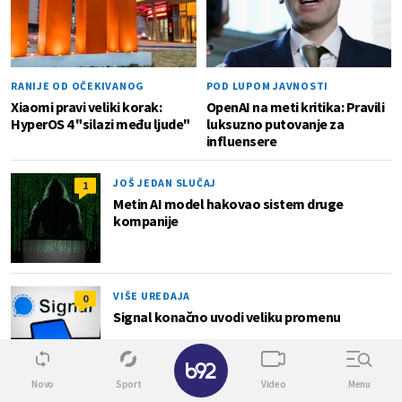
RANIJE OD OČEKIVANOG
POD LUPOM JAVNOSTI
Xiaomi pravi veliki korak:
OpenAI na meti kritika: Pravili
HyperOS 4 "silazi među ljude"
luksuzno putovanje za
influensere
JOŠ JEDAN SLUČAJ
1
Metin AI model hakovao sistem druge
kompanije
VIŠE UREĐAJA
0
Signal konačno uvodi veliku promenu
Novo
Sport
Video
Menu