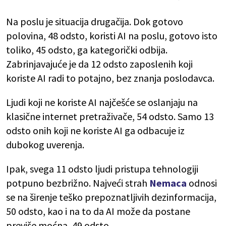
Na poslu je situacija drugačija. Dok gotovo
polovina, 48 odsto, koristi AI na poslu, gotovo isto
toliko, 45 odsto, ga kategorički odbija.
Zabrinjavajuće je da 12 odsto zaposlenih koji
koriste AI radi to potajno, bez znanja poslodavca.
Ljudi koji ne koriste AI najčešće se oslanjaju na
klasične internet pretraživače, 54 odsto. Samo 13
odsto onih koji ne koriste AI ga odbacuje iz
dubokog uverenja.
Ipak, svega 11 odsto ljudi pristupa tehnologiji
potpuno bezbrižno. Najveći strah
Nemaca
odnosi
se na širenje teško prepoznatljivih dezinformacija,
50 odsto, kao i na to da AI može da postane
previše moćna, 49 odsto.