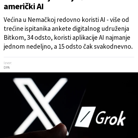
američki AI
Većina u Nemačkoj redovno koristi AI - više od
trećine ispitanika ankete digitalnog udruženja
Bitkom, 34 odsto, koristi aplikacije AI najmanje
jednom nedeljno, a 15 odsto čak svakodnevno.
Izvor:
DPA