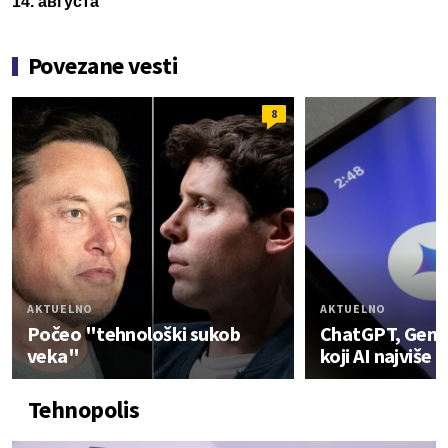
14. августа
Povezane vesti
8
AKTUELNO
AKTUELNO
Počeo "tehnološki sukob
ChatGPT, Gemin
veka"
koji AI najviše 
Tehnopolis