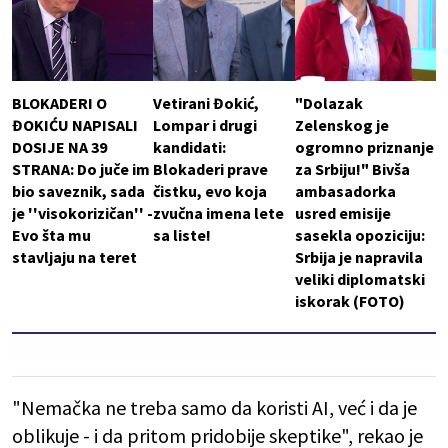
BLOKADERI O
Vetirani Đokić,
"Dolazak
ĐOKIĆU NAPISALI
Lompar i drugi
Zelenskog je
DOSIJE NA 39
kandidati:
ogromno priznanje
STRANA: Do juče im
Blokaderi prave
za Srbiju!" Bivša
bio saveznik, sada
čistku, evo koja
ambasadorka
je ''visokorizičan'' -
zvučna imena lete
usred emisije
Evo šta mu
sa liste!
sasekla opoziciju:
stavljaju na teret
Srbija je napravila
veliki diplomatski
iskorak (FOTO)
"Nemačka ne treba samo da koristi AI, već i da je
oblikuje - i da pritom pridobije skeptike", rekao je