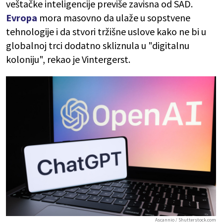
veštačke inteligencije previše zavisna od SAD.
Evropa
mora masovno da ulaže u sopstvene
tehnologije i da stvori tržišne uslove kako ne bi u
globalnoj trci dodatno skliznula u "digitalnu
koloniju", rekao je Vintergerst.
Ascannio / Shutterstock.com