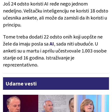
Još 24 odsto koristi AI ređe nego jednom
nedeljno.
Veštačku inteligenciju ne koristi 18 odsto
učesnika ankete, ali može da zamisli da ih koristi u
principu.
Tome treba dodati 22 odsto onih koji uopšte ne
žele da imaju posla sa
AI
, sada niti ubuduće. U
anketi su u martu i aprilu učestvovale 1.003 osobe
starije od 16 godina. Istraživanje je
reprezentativno.
Udarne vesti