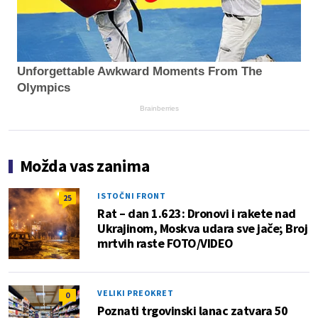
Unforgettable Awkward Moments From The
Olympics
Brainberries
Možda vas zanima
ISTOČNI FRONT
25
Rat – dan 1.623: Dronovi i rakete nad
Ukrajinom, Moskva udara sve jače; Broj
mrtvih raste FOTO/VIDEO
VELIKI PREOKRET
0
Poznati trgovinski lanac zatvara 50