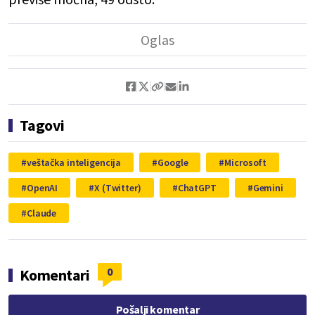
Tagovi
veštačka inteligencija
Google
Microsoft
OpenAI
X (Twitter)
ChatGPT
Gemini
Claude
0
Komentari
Pošalji komentar