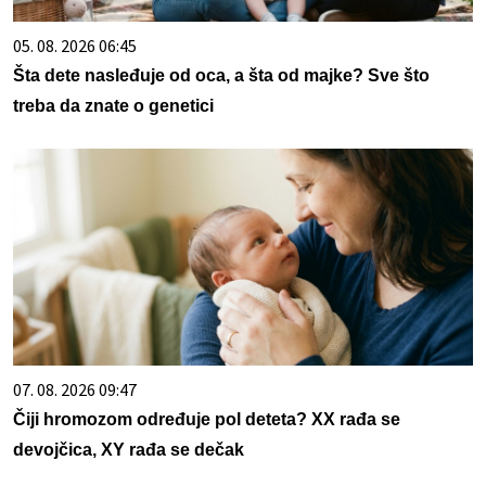
05. 08. 2026 06:45
Šta dete nasleđuje od oca, a šta od majke? Sve što
treba da znate o genetici
07. 08. 2026 09:47
Čiji hromozom određuje pol deteta? XX rađa se
devojčica, XY rađa se dečak