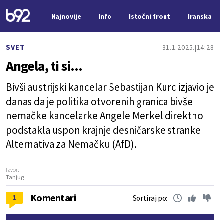
Najnovije
Info
Istočni front
Iranska kr
Nova vest
SVET
31.1.2025.
14:28
Angela, ti si...
Bivši austrijski kancelar Sebastijan Kurc izjavio je
danas da je politika otvorenih granica bivše
nemačke kancelarke Angele Merkel direktno
podstakla uspon krajnje desničarske stranke
Alternativa za Nemačku (AfD).
Izvor:
Tanjug
Komentari
1
Sortiraj po: