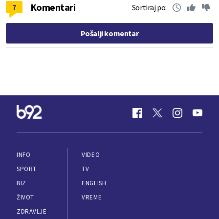
Komentari
7
Sortiraj po:
Pošalji komentar
INFO
VIDEO
SPORT
TV
BIZ
ENGLISH
ŽIVOT
VREME
ZDRAVLJE