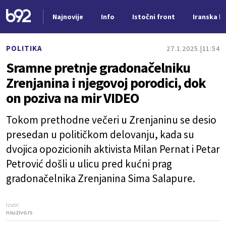
Najnovije
Info
Istočni front
Iranska kr
Nova vest
POLITIKA
27.1.2025.
11:54
Sramne pretnje gradonačelniku
Zrenjanina i njegovoj porodici, dok
on poziva na mir VIDEO
Tokom prethodne večeri u Zrenjaninu se desio
presedan u političkom delovanju, kada su
dvojica opozicionih aktivista Milan Pernat i Petar
Petrović došli u ulicu pred kućni prag
gradonačelnika Zrenjanina Sima Salapure.
Izvor:
nsuzivo.rs