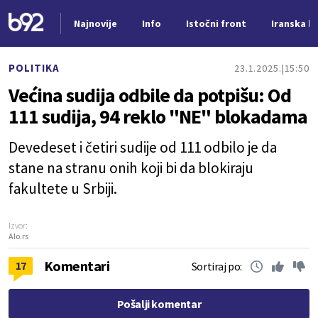
Najnovije
Info
Istočni front
Iranska kr
Nova vest
POLITIKA
23.1.2025.
15:50
Većina sudija odbile da potpišu: Od
111 sudija, 94 reklo "NE" blokadama
Devedeset i četiri sudije od 111 odbilo je da
stane na stranu onih koji bi da blokiraju
fakultete u Srbiji.
Izvor:
Alo.rs
Komentari
17
Sortiraj po:
Pošalji komentar