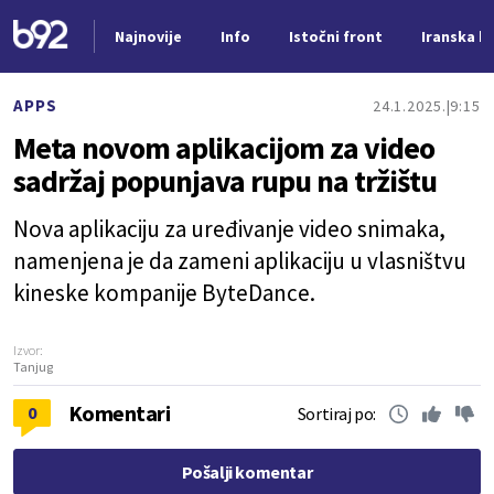
Najnovije
Info
Istočni front
Iranska kr
Nova vest
APPS
24.1.2025.
9:15
Meta novom aplikacijom za video
sadržaj popunjava rupu na tržištu
Nova aplikaciju za uređivanje video snimaka,
namenjena je da zameni aplikaciju u vlasništvu
kineske kompanije ByteDance.
Izvor:
Tanjug
Komentari
0
Sortiraj po:
Pošalji komentar