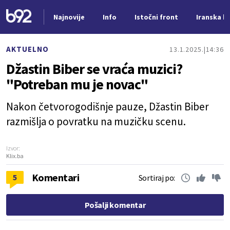
Najnovije
Info
Istočni front
Iranska kr
Nova vest
AKTUELNO
13.1.2025.
14:36
Džastin Biber se vraća muzici?
"Potreban mu je novac"
Nakon četvorogodišnje pauze, Džastin Biber
razmišlja o povratku na muzičku scenu.
Izvor:
Klix.ba
Komentari
5
Sortiraj po:
Pošalji komentar