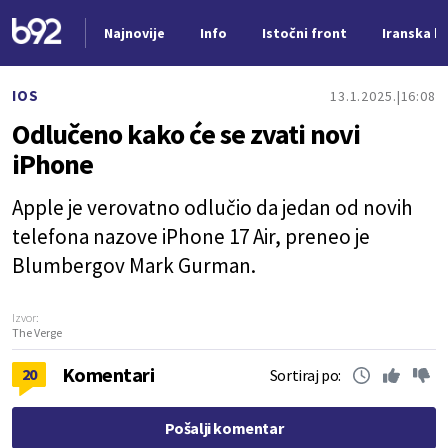
Najnovije
Info
Istočni front
Iranska kr
Nova vest
IOS
13.1.2025.
16:08
Odlučeno kako će se zvati novi
iPhone
Apple je verovatno odlučio da jedan od novih
telefona nazove iPhone 17 Air, preneo je
Blumbergov Mark Gurman.
Izvor:
The Verge
Komentari
20
Sortiraj po:
Pošalji komentar