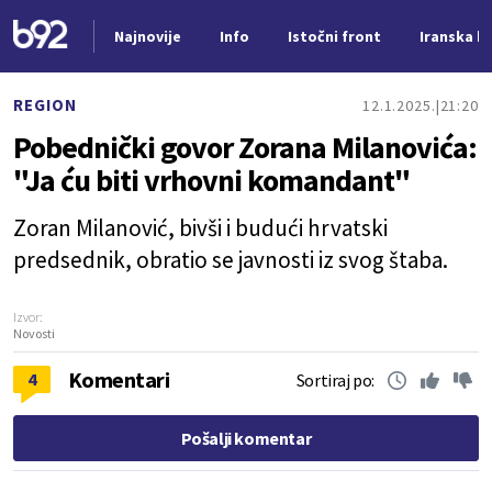
Najnovije
Info
Istočni front
Iranska kr
Nova vest
REGION
12.1.2025.
21:20
Pobednički govor Zorana Milanovića:
"Ja ću biti vrhovni komandant"
Zoran Milanović, bivši i budući hrvatski
predsednik, obratio se javnosti iz svog štaba.
Izvor:
Novosti
Komentari
4
Sortiraj po:
Pošalji komentar