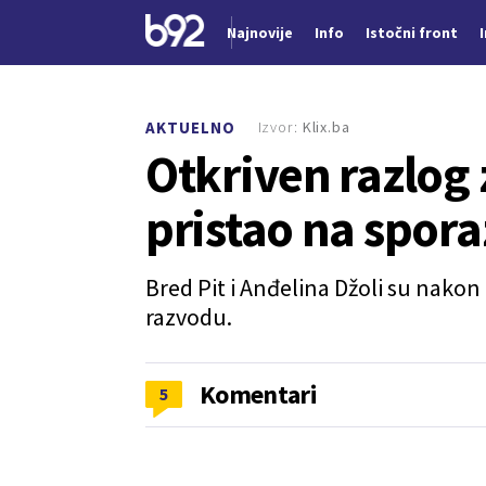
Najnovije
Info
Istočni front
Nova vest
Izvor:
Klix.ba
AKTUELNO
Otkriven razlog 
pristao na spor
Bred Pit i Anđelina Džoli su nako
razvodu.
Komentari
5