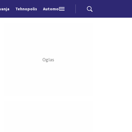
vanja
Tehnopolis
Automobili