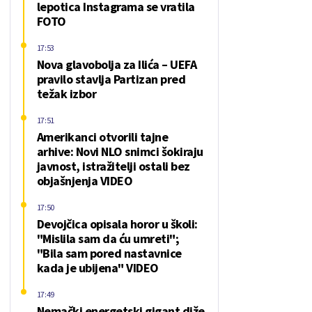
lepotica Instagrama se vratila
FOTO
17:53
Nova glavobolja za Ilića – UEFA
pravilo stavlja Partizan pred
težak izbor
17:51
Amerikanci otvorili tajne
arhive: Novi NLO snimci šokiraju
javnost, istražitelji ostali bez
objašnjenja VIDEO
17:50
Devojčica opisala horor u školi:
"Mislila sam da ću umreti";
"Bila sam pored nastavnice
kada je ubijena" VIDEO
17:49
Nemački energetski gigant diže