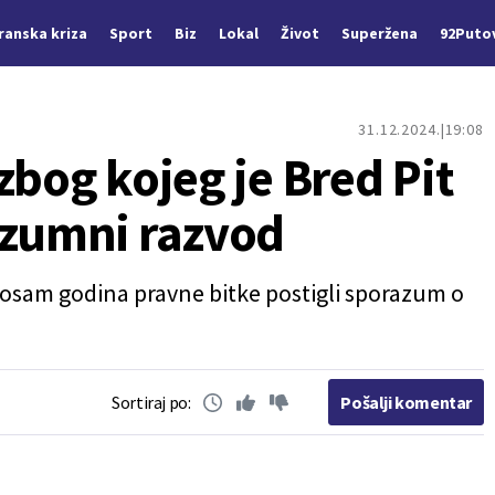
Iranska kriza
Sport
Biz
Lokal
Život
Superžena
92Puto
31.12.2024.
19:08
zbog kojeg je Bred Pit
azumni razvod
n osam godina pravne bitke postigli sporazum o
Sortiraj po:
Pošalji komentar