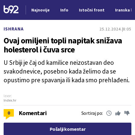
Najnovije
Info
Istočni front
Iranska kr
Nova vest
ISHRANA
25.12.2024.
8:05
Ovaj omiljeni topli napitak snižava
holesterol i čuva srce
U Srbiji je čaj od kamilice neizostavan deo
svakodnevice, posebno kada želimo da se
opustimo pre spavanja ili kada smo prehlađeni.
Izvor:
Index.hr
Komentari
0
Sortiraj po:
Pošalji komentar