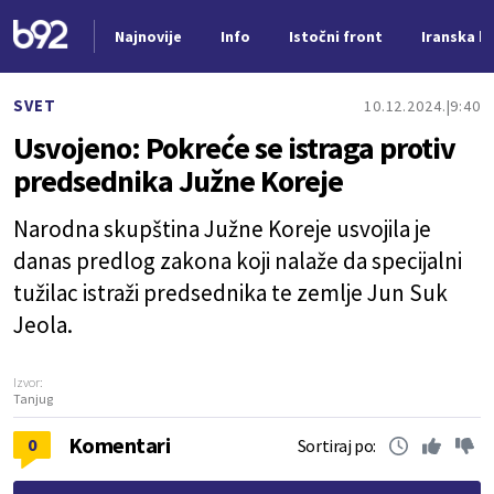
Najnovije
Info
Istočni front
Iranska kr
Nova vest
SVET
10.12.2024.
9:40
Usvojeno: Pokreće se istraga protiv
predsednika Južne Koreje
Narodna skupština Južne Koreje usvojila je
danas predlog zakona koji nalaže da specijalni
tužilac istraži predsednika te zemlje Jun Suk
Jeola.
Izvor:
Tanjug
Komentari
0
Sortiraj po: