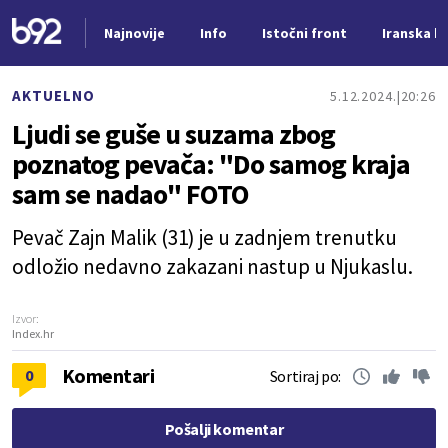
Najnovije
Info
Istočni front
Iranska kr
Nova vest
AKTUELNO
5.12.2024.
20:26
Ljudi se guše u suzama zbog
poznatog pevača: "Do samog kraja
sam se nadao" FOTO
Pevač Zajn Malik (31) je u zadnjem trenutku
odložio nedavno zakazani nastup u Njukaslu.
Izvor:
Index.hr
Komentari
0
Sortiraj po:
Pošalji komentar