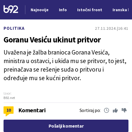
Najnovije
Info
Istočni front
Iranska kr
Nova vest
POLITIKA
27.11.2024.
16:41
Goranu Vesiću ukinut pritvor
Uvažena je žalba branioca Gorana Vesića,
ministra u ostavci, i ukida mu se pritvor, to jest,
preinačava se rešenje suda o pritvoru i
određuje mu se kućni pritvor.
Izvor:
B92.net
Komentari
10
Sortiraj po:
Pošalji komentar