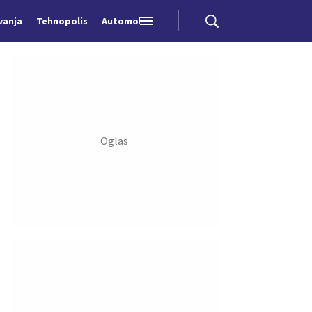
vanja
Tehnopolis
Automobili