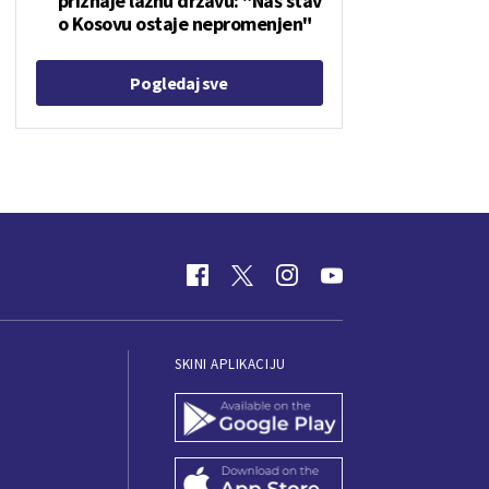
priznaje lažnu državu: "Naš stav
o Kosovu ostaje nepromenjen"
Pogledaj sve
SKINI APLIKACIJU