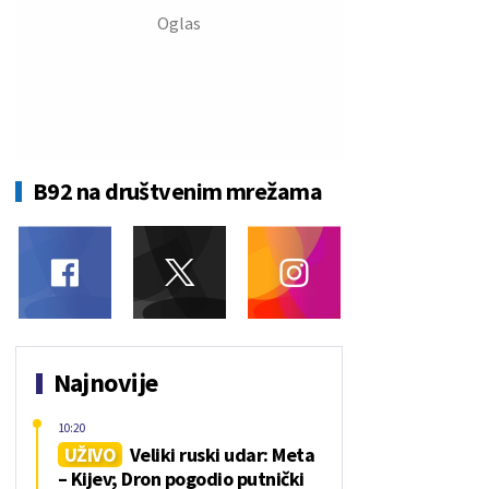
B92 na društvenim mrežama
Najnovije
10:20
UŽIVO
Veliki ruski udar: Meta
– Kijev; Dron pogodio putnički