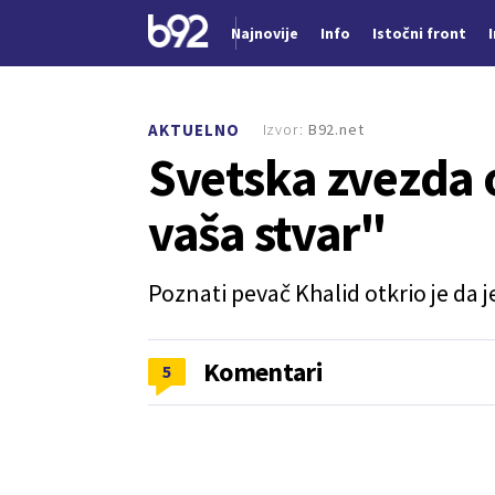
Najnovije
Info
Istočni front
Nova vest
Izvor:
B92.net
AKTUELNO
Svetska zvezda o
vaša stvar"
Poznati pevač Khalid otkrio je da 
Komentari
5