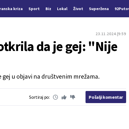
Iranska kriza
Sport
Biz
Lokal
Život
Superžena
92Puto
23.11.2024.
9:59
tkrila da je gej: "Nije
je gej u objavi na društvenim mrežama.
Sortiraj po:
Pošalji komentar