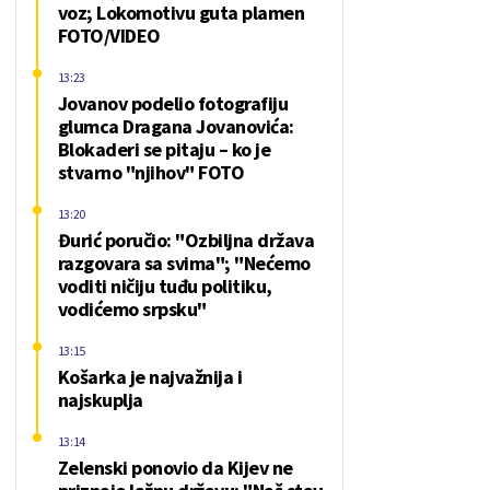
voz; Lokomotivu guta plamen
FOTO/VIDEO
13:23
Jovanov podelio fotografiju
glumca Dragana Jovanovića:
Blokaderi se pitaju – ko je
stvarno "njihov" FOTO
13:20
Đurić poručio: "Ozbiljna država
razgovara sa svima"; "Nećemo
voditi ničiju tuđu politiku,
vodićemo srpsku"
13:15
Košarka je najvažnija i
najskuplja
13:14
Zelenski ponovio da Kijev ne