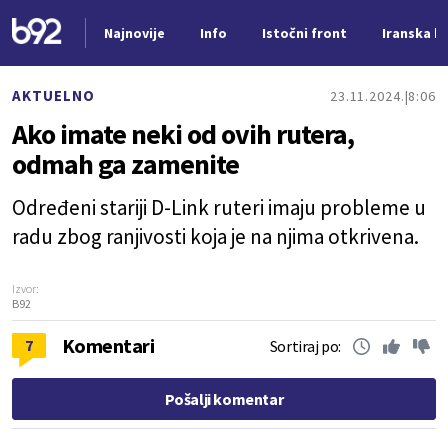
Najnovije
Info
Istočni front
Iranska kr
Nova vest
AKTUELNO
23.11.2024.
8:06
Ako imate neki od ovih rutera,
odmah ga zamenite
Određeni stariji D-Link ruteri imaju probleme u
radu zbog ranjivosti koja je na njima otkrivena.
Izvor:
B92
Komentari
7
Sortiraj po:
Pošalji komentar