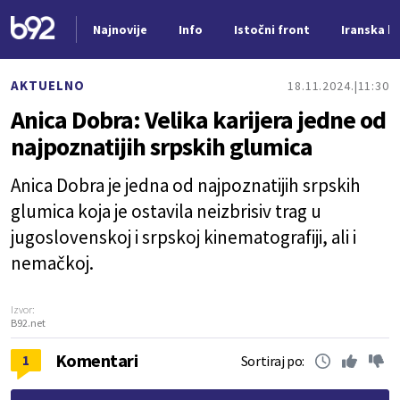
Najnovije
Info
Istočni front
Iranska kr
Nova vest
AKTUELNO
18.11.2024.
11:30
Anica Dobra: Velika karijera jedne od
najpoznatijih srpskih glumica
Anica Dobra je jedna od najpoznatijih srpskih
glumica koja je ostavila neizbrisiv trag u
jugoslovenskoj i srpskoj kinematografiji, ali i
nemačkoj.
Izvor:
B92.net
Komentari
1
Sortiraj po: