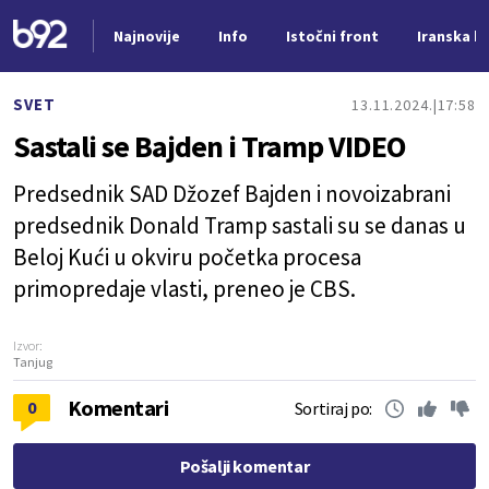
Najnovije
Info
Istočni front
Iranska kr
Nova vest
SVET
13.11.2024.
17:58
Sastali se Bajden i Tramp VIDEO
Predsednik SAD Džozef Bajden i novoizabrani
predsednik Donald Tramp sastali su se danas u
Beloj Kući u okviru početka procesa
primopredaje vlasti, preneo je CBS.
Izvor:
Tanjug
Komentari
0
Sortiraj po:
Pošalji komentar