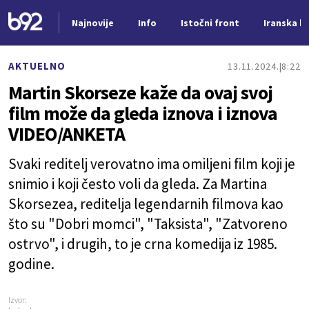
Najnovije
Info
Istočni front
Iranska kr
Nova vest
AKTUELNO
13.11.2024.
8:22
Martin Skorseze kaže da ovaj svoj
film može da gleda iznova i iznova
VIDEO/ANKETA
Svaki reditelj verovatno ima omiljeni film koji je
snimio i koji često voli da gleda. Za Martina
Skorsezea, reditelja legendarnih filmova kao
što su "Dobri momci", "Taksista", "Zatvoreno
ostrvo", i drugih, to je crna komedija iz 1985.
godine.
Izvor: