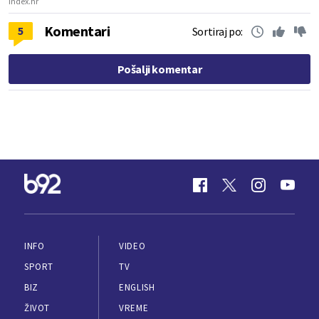
Index.hr
Komentari
5
Sortiraj po:
Pošalji komentar
INFO
VIDEO
SPORT
TV
BIZ
ENGLISH
ŽIVOT
VREME