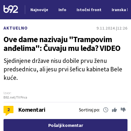
Najnovije
Info
Istočni front
Iranska kr
Nova vest
AKTUELNO
9.11.2024.
12:26
Ove dame nazivaju "Trampovim
anđelima": Čuvaju mu leđa? VIDEO
Sjedinjene države nisu dobile prvu ženu
predsednicu, ali jesu prvi šeficu kabineta Bele
kuće.
Izvor:
B92.net/TV Prva
Komentari
2
Sortiraj po:
Pošalji komentar