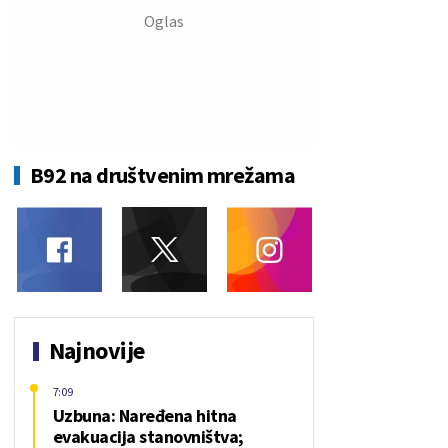
B92 na društvenim mrežama
Najnovije
7:09
Uzbuna: Naređena hitna
evakuacija stanovništva;