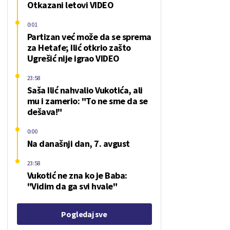
Otkazani letovi VIDEO
0:01
Partizan već može da se sprema
za Hetafe; Ilić otkrio zašto
Ugrešić nije igrao VIDEO
23:58
Saša Ilić nahvalio Vukotića, ali
mu i zamerio: "To ne sme da se
dešava!"
0:00
Na današnji dan, 7. avgust
23:58
Vukotić ne zna ko je Baba:
"Vidim da ga svi hvale"
Pogledaj sve