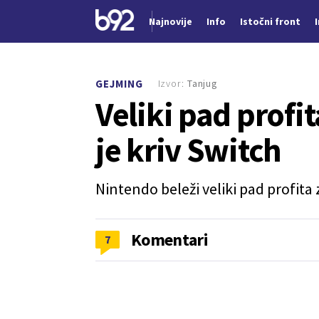
Najnovije
Info
Istočni front
Nova vest
Izvor:
Tanjug
GEJMING
Veliki pad profi
je kriv Switch
Nintendo beleži veliki pad profit
Komentari
7