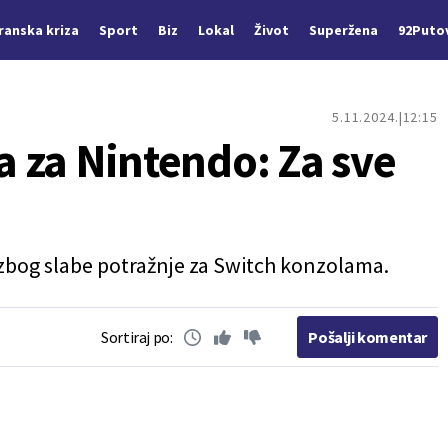
Iranska kriza
Sport
Biz
Lokal
Život
Superžena
92Puto
5.11.2024.
12:15
ta za Nintendo: Za sve
a zbog slabe potražnje za Switch konzolama.
Sortiraj po:
Pošalji komentar