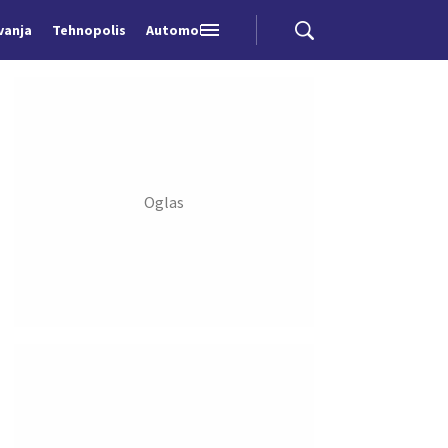
vanja
Tehnopolis
Automobili