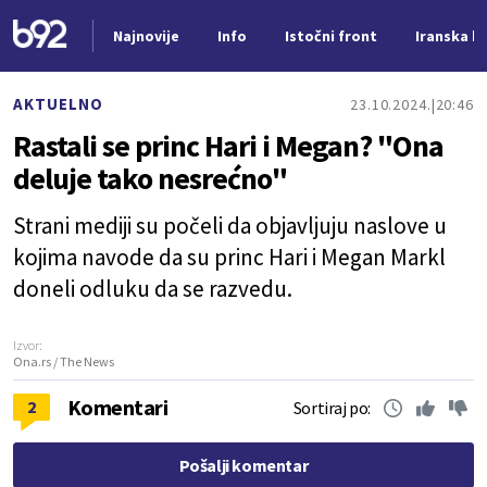
Najnovije
Info
Istočni front
Iranska kr
Nova vest
AKTUELNO
23.10.2024.
20:46
Rastali se princ Hari i Megan? "Ona
deluje tako nesrećno"
Strani mediji su počeli da objavljuju naslove u
kojima navode da su princ Hari i Megan Markl
doneli odluku da se razvedu.
Izvor:
Ona.rs / The News
Komentari
2
Sortiraj po:
Pošalji komentar