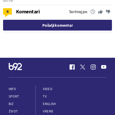
B92.net
Komentari
6
Sortiraj po:
Pošalji komentar
INFO
VIDEO
SPORT
TV
BIZ
ENGLISH
ŽIVOT
VREME