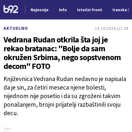
Najnovije
Info
Istočni front
Iranska kr
Nova vest
AKTUELNO
18.10.2024.
11:28
Vedrana Rudan otkrila šta joj je
rekao bratanac: "Bolje da sam
okružen Srbima, nego sopstvenom
decom" FOTO
Književnica Vedrana Rudan nedavno je napisala
da je sin, za četiri meseca njene bolesti,
nijednom nije posetio i da su zgroženi takvim
ponašanjem, brojni prijatelji razbaštinili svoju
decu.
Izvor: