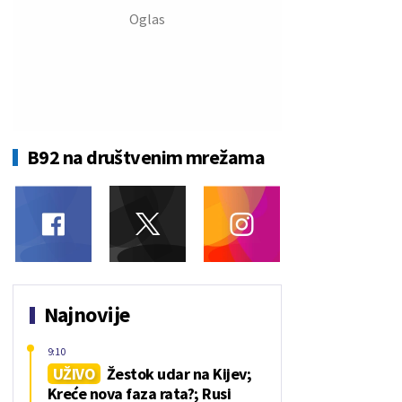
B92 na društvenim mrežama
Najnovije
9:10
UŽIVO
Žestok udar na Kijev;
Kreće nova faza rata?; Rusi