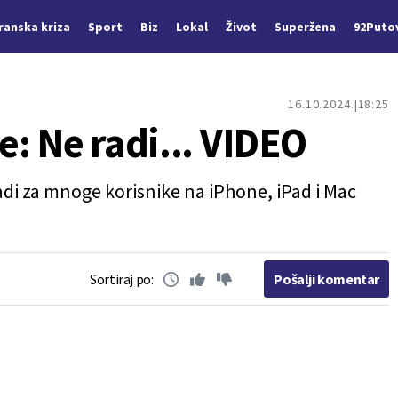
Iranska kriza
Sport
Biz
Lokal
Život
Superžena
92Puto
16.10.2024.
18:25
: Ne radi... VIDEO
radi za mnoge korisnike na iPhone, iPad i Mac
Sortiraj po:
Pošalji komentar