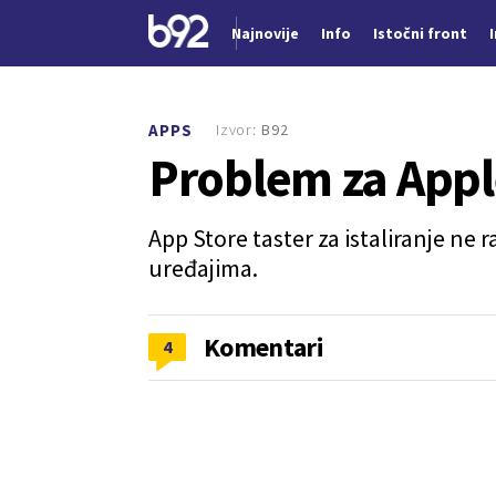
Najnovije
Info
Istočni front
Nova vest
Izvor:
B92
APPS
Problem za Apple
App Store taster za istaliranje ne 
uređajima.
Komentari
4