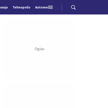
vanja
Tehnopolis
Automobili