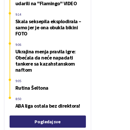
udarili na "Flamingo" VIDEO
9:14
Skala seksepila eksplodirala –
samo jer je ona obukla bikini
FOTO
9:06
Ukrajina menja pravila igre:
Obećala da neće napadati
tankere sa kazahstanskom
naftom
9:05
Rutina Šeltona
8:50
ABA liga ostala bez direktora!
Pogledaj sve