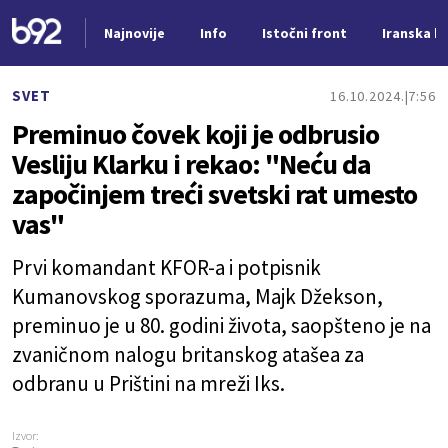
Najnovije
Info
Istočni front
Iranska kr
Nova vest
SVET
16.10.2024.
7:56
Preminuo čovek koji je odbrusio
Vesliju Klarku i rekao: "Neću da
započinjem treći svetski rat umesto
vas"
Prvi komandant KFOR-a i potpisnik
Kumanovskog sporazuma, Majk Džekson,
preminuo je u 80. godini života, saopšteno je na
zvaničnom nalogu britanskog atašea za
odbranu u Prištini na mreži Iks.
Izvor: