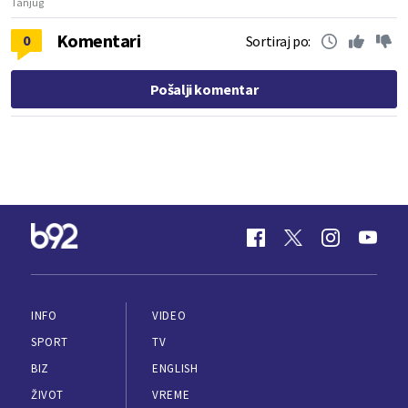
Tanjug
Komentari
0
Sortiraj po:
Pošalji komentar
INFO
VIDEO
SPORT
TV
BIZ
ENGLISH
ŽIVOT
VREME