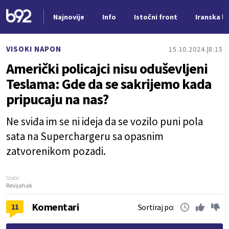
Najnovije
Info
Istočni front
Iranska kr
Nova vest
VISOKI NAPON
15.10.2024.
8:15
Američki policajci nisu oduševljeni
Teslama: Gde da se sakrijemo kada
pripucaju na nas?
Ne sviđa im se ni ideja da se vozilo puni pola
sata na Superchargeru sa opasnim
zatvorenikom pozadi.
Izvor:
Revijahak
Komentari
11
Sortiraj po: