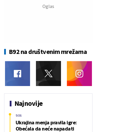
B92 na društvenim mrežama
Najnovije
9:06
Ukrajina menja pravila igre:
Obećala da neće napadati