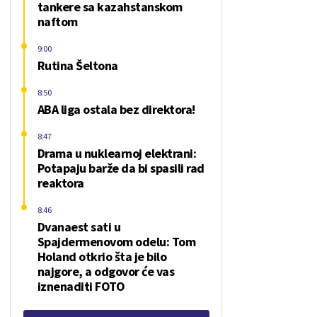
tankere sa kazahstanskom
naftom
9:00
Rutina Šeltona
8:50
ABA liga ostala bez direktora!
8:47
Drama u nuklearnoj elektrani:
Potapaju barže da bi spasili rad
reaktora
8:46
Dvanaest sati u
Spajdermenovom odelu: Tom
Holand otkrio šta je bilo
najgore, a odgovor će vas
iznenaditi FOTO