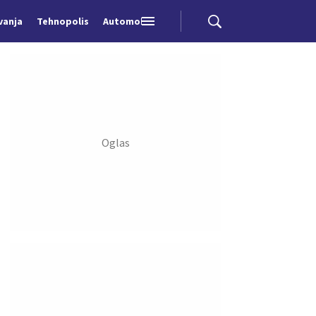
vanja
Tehnopolis
Automobili