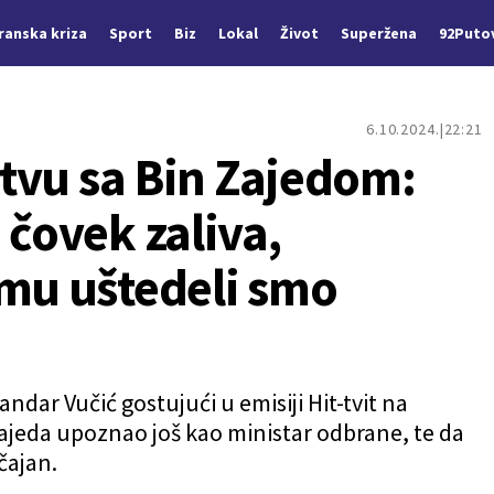
Iranska kriza
Sport
Biz
Lokal
Život
Superžena
92Puto
6.10.2024.
22:21
jstvu sa Bin Zajedom:
 čovek zaliva,
emu uštedeli smo
ndar Vučić gostujući u emisiji Hit-tvit na
n Zajeda upoznao još kao ministar odbrane, te da
čajan.