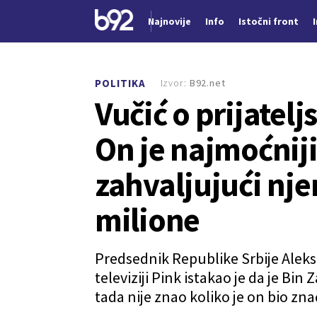
Najnovije
Info
Istočni front
Nova vest
Izvor:
B92.net
POLITIKA
Vučić o prijatel
On je najmoćniji
zahvaljujući nj
milione
Predsednik Republike Srbije Aleksa
televiziji Pink istakao je da je Bi
tada nije znao koliko je on bio zna