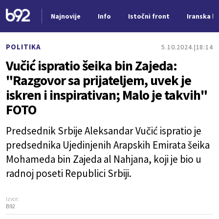
Najnovije
Info
Istočni front
Iranska kr
Nova vest
POLITIKA
5.10.2024.
18:14
Vučić ispratio šeika bin Zajeda:
"Razgovor sa prijateljem, uvek je
iskren i inspirativan; Malo je takvih"
FOTO
Predsednik Srbije Aleksandar Vučić ispratio je
predsednika Ujedinjenih Arapskih Emirata šeika
Mohameda bin Zajeda al Nahjana, koji je bio u
radnoj poseti Republici Srbiji.
Izvor:
B92