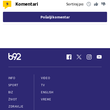
Komentari
9
Sortiraj po:
Pošalji komentar
INFO
VIDEO
SPORT
TV
BIZ
ENGLISH
ŽIVOT
VREME
ZDRAVLJE