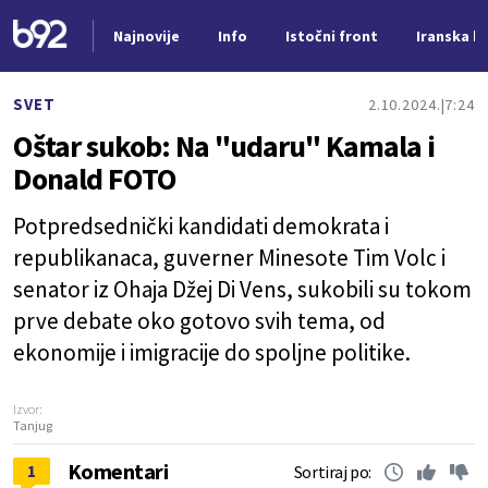
Najnovije
Info
Istočni front
Iranska kr
Nova vest
SVET
2.10.2024.
7:24
Oštar sukob: Na "udaru" Kamala i
Donald FOTO
Potpredsednički kandidati demokrata i
republikanaca, guverner Minesote Tim Volc i
senator iz Ohaja Džej Di Vens, sukobili su tokom
prve debate oko gotovo svih tema, od
ekonomije i imigracije do spoljne politike.
Izvor:
Tanjug
Komentari
1
Sortiraj po: