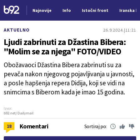
Najnovije
Info
Istočni front
Iranska kr
Nova vest
AKTUELNO
26.9.2024.
11:21
Ljudi zabrinuti za Džastina Bibera:
"Molim se za njega" FOTO/VIDEO
Obožavaoci Džastina Bibera zabrinuti su za
pevača nakon njegovog pojavljivanja u javnosti,
a posle hapšenja repera Didija, koji se vidi na
snimcima s Biberom kada je imao 15 godina.
Izvor:
b92.net/ Dailymail
Komentari
18
Sortiraj po: