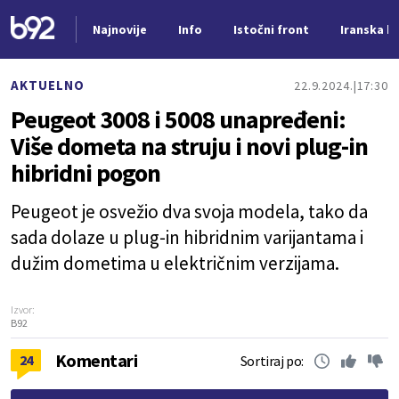
Najnovije
Info
Istočni front
Iranska kr
Nova vest
AKTUELNO
22.9.2024.
17:30
Peugeot 3008 i 5008 unapređeni:
Više dometa na struju i novi plug-in
hibridni pogon
Peugeot je osvežio dva svoja modela, tako da
sada dolaze u plug-in hibridnim varijantama i
dužim dometima u električnim verzijama.
Izvor:
B92
Komentari
24
Sortiraj po: