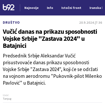
Najnovije
Info
Istočni front
Iranska kr
Nova vest
DRUŠTVO
20.9.2024.
7:36
Vučić danas na prikazu sposobnosti
Vojske Srbije "Zastava 2024" u
Batajnici
Predsednik Srbije Aleksandar Vučić
prisustvovaće danas prikazu sposobnosti
Vojske Srbije "Zastava 2024", koji će se održati
na vojnom aerodromu "Pukovnik-pilot Milenko
Pavlović" u Batajnici.
Izvor:
Tanjug