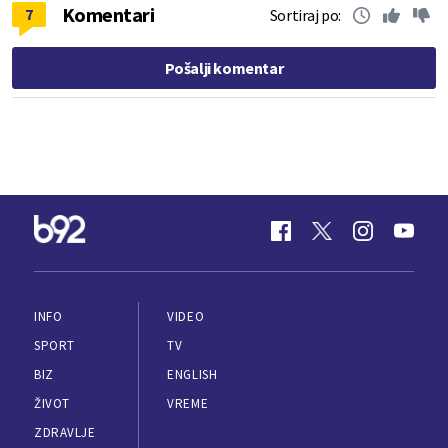
Komentari
7
Sortiraj po:
Pošalji komentar
INFO
VIDEO
SPORT
TV
BIZ
ENGLISH
ŽIVOT
VREME
ZDRAVLJE