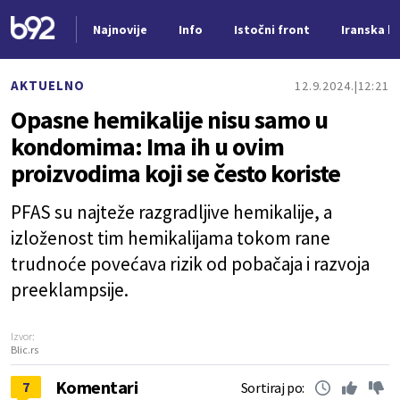
Najnovije
Info
Istočni front
Iranska kr
Nova vest
AKTUELNO
12.9.2024.
12:21
Opasne hemikalije nisu samo u
kondomima: Ima ih u ovim
proizvodima koji se često koriste
PFAS su najteže razgradljive hemikalije, a
izloženost tim hemikalijama tokom rane
trudnoće povećava rizik od pobačaja i razvoja
preeklampsije.
Izvor:
Blic.rs
Komentari
7
Sortiraj po: