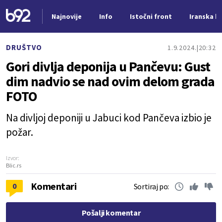
Najnovije
Info
Istočni front
Iranska kr
Nova vest
DRUŠTVO
1.9.2024.
20:32
Gori divlja deponija u Pančevu: Gust
dim nadvio se nad ovim delom grada
FOTO
Na divljoj deponiji u Jabuci kod Pančeva izbio je
požar.
Izvor:
Blic.rs
Komentari
0
Sortiraj po:
Pošalji komentar