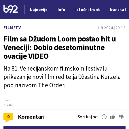
Najnovije
Info
Istočni front
Iranska kr
Nova vest
FILM/TV
1.9.2024.
20:12
Film sa Džudom Loom postao hit u
Veneciji: Dobio desetominutne
ovacije VIDEO
Na 81. Venecijanskom filmskom festivalu
prikazan je novi film reditelja Džastina Kurzela
pod nazivom The Order.
Izvor:
Index.hr
Komentari
0
Sortiraj po: