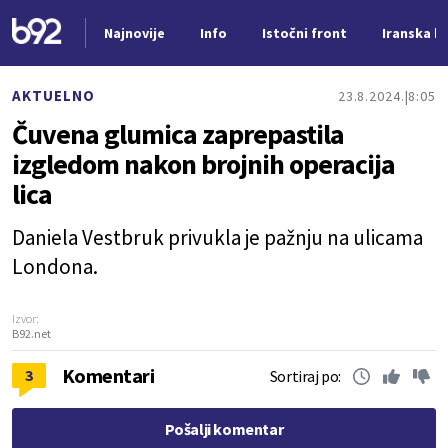
Najnovije
Info
Istočni front
Iranska kr
Nova vest
AKTUELNO
23.8.2024.
8:05
Čuvena glumica zaprepastila
izgledom nakon brojnih operacija
lica
Daniela Vestbruk privukla je pažnju na ulicama
Londona.
Izvor:
B92.net
Komentari
3
Sortiraj po:
Pošalji komentar