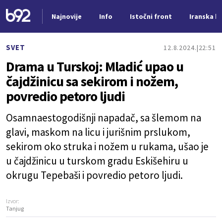
Najnovije
Info
Istočni front
Iranska kr
Nova vest
SVET
12.8.2024.
22:51
Drama u Turskoj: Mladić upao u
čajdžinicu sa sekirom i nožem,
povredio petoro ljudi
Osamnaestogodišnji napadač, sa šlemom na
glavi, maskom na licu i jurišnim prslukom,
sekirom oko struka i nožem u rukama, ušao je
u čajdžinicu u turskom gradu Eskišehiru u
okrugu Tepebaši i povredio petoro ljudi.
Izvor:
Tanjug