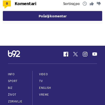
Komentari
0
Sortiraj po:
Pošalji komentar
INFO
VIDEO
SPORT
TV
BIZ
ENGLISH
ŽIVOT
VREME
ZDRAVLJE