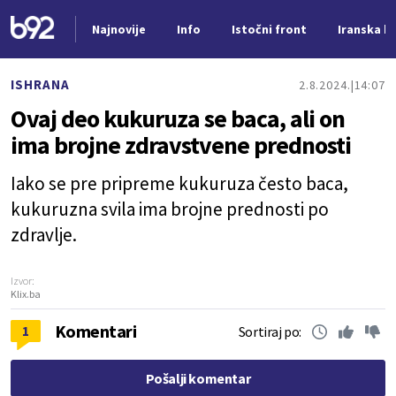
Najnovije
Info
Istočni front
Iranska kr
Nova vest
ISHRANA
2.8.2024.
14:07
Ovaj deo kukuruza se baca, ali on
ima brojne zdravstvene prednosti
Iako se pre pripreme kukuruza često baca,
kukuruzna svila ima brojne prednosti po
zdravlje.
Izvor:
Klix.ba
Komentari
1
Sortiraj po:
Pošalji komentar