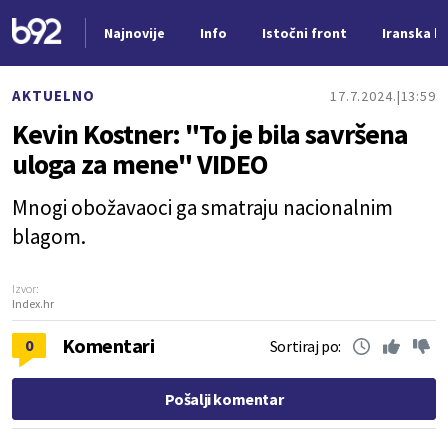
Najnovije
Info
Istočni front
Iranska kr
Nova vest
AKTUELNO
17.7.2024.
13:59
Kevin Kostner: "To je bila savršena
uloga za mene" VIDEO
Mnogi obožavaoci ga smatraju nacionalnim
blagom.
Izvor:
Index.hr
Komentari
0
Sortiraj po:
Pošalji komentar