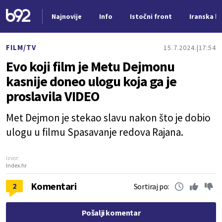
Najnovije
Info
Istočni front
Iranska kr
Nova vest
FILM/TV
15.7.2024.
17:54
Evo koji film je Metu Dejmonu
kasnije doneo ulogu koja ga je
proslavila VIDEO
Met Dejmon je stekao slavu nakon što je dobio
ulogu u filmu Spasavanje redova Rajana.
Izvor:
Index.hr
Komentari
2
Sortiraj po:
Pošalji komentar