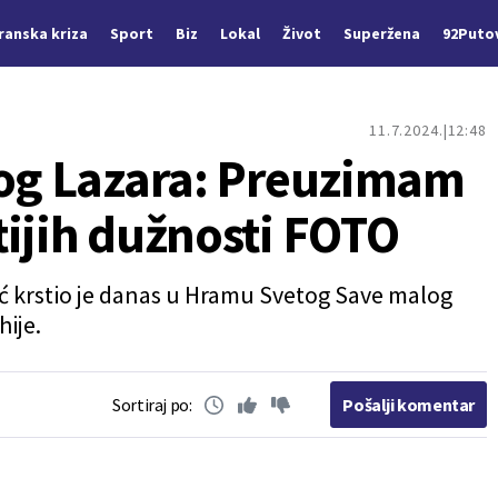
Iranska kriza
Sport
Biz
Lokal
Život
Superžena
92Puto
11.7.2024.
12:48
log Lazara: Preuzimam
tijih dužnosti FOTO
ć krstio je danas u Hramu Svetog Save malog
hije.
Sortiraj po:
Pošalji komentar