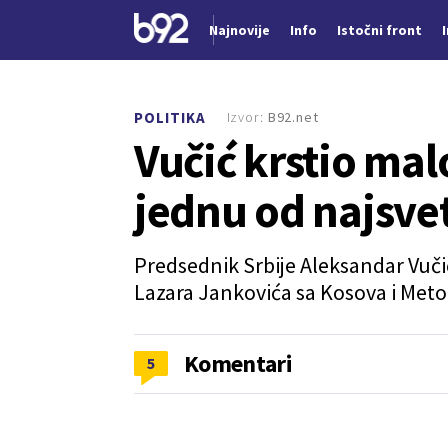
Najnovije
Info
Istočni front
Nova vest
Izvor:
B92.net
POLITIKA
Vučić krstio ma
jednu od najsve
Predsednik Srbije Aleksandar Vuči
Lazara Jankovića sa Kosova i Meto
Komentari
5