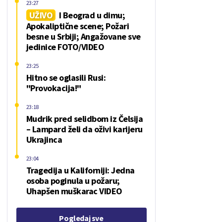
23:27
UŽIVO
I Beograd u dimu;
Apokaliptične scene; Požari
besne u Srbiji; Angažovane sve
jedinice FOTO/VIDEO
23:25
Hitno se oglasili Rusi:
"Provokacija!"
23:18
Mudrik pred selidbom iz Čelsija
– Lampard želi da oživi karijeru
Ukrajinca
23:04
Tragedija u Kaliforniji: Jedna
osoba poginula u požaru;
Uhapšen muškarac VIDEO
Pogledaj sve