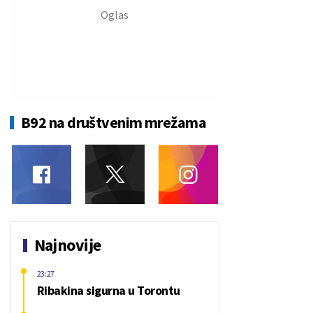
B92 na društvenim mrežama
Najnovije
23:27
Ribakina sigurna u Torontu