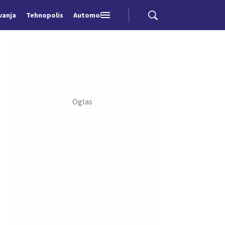
vanja
Tehnopolis
Automobili