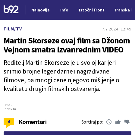
Najnovije
Info
Istočni front
Iranska kr
Nova vest
FILM/TV
7.7.2024.
12:49
Martin Skorseze ovaj film sa Džonom
Vejnom smatra izvanrednim VIDEO
Reditelj Martin Skorseze je u svojoj karijeri
snimio brojne legendarne i nagrađivane
filmove, pa mnogi cene njegovo mišljenje o
kvalitetu drugih filmskih ostvarenja.
Izvor:
Index.hr
Komentari
4
Sortiraj po: