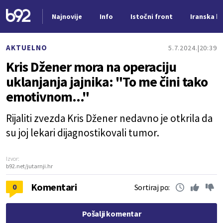
Najnovije
Info
Istočni front
Iranska kr
Nova vest
AKTUELNO
5.7.2024.
20:39
Kris Džener mora na operaciju
uklanjanja jajnika: "To me čini tako
emotivnom..."
Rijaliti zvezda Kris Džener nedavno je otkrila da
su joj lekari dijagnostikovali tumor.
Izvor:
b92.net/jutarnji.hr
Komentari
0
Sortiraj po:
Pošalji komentar