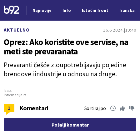
Najnovije
Info
Istočni front
Iranska kr
Nova vest
AKTUELNO
16.6.2024.
19:40
Oprez: Ako koristite ove servise, na
meti ste prevaranata
Prevaranti češće zloupotrebljavaju pojedine
brendove i industrije u odnosu na druge.
Izvor:
Informacija.rs
Komentari
1
Sortiraj po:
Pošalji komentar