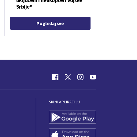
uključeni i helikopteri Vojske
Srbije"
Pogledaj sve
SKINI APLIKACIJU