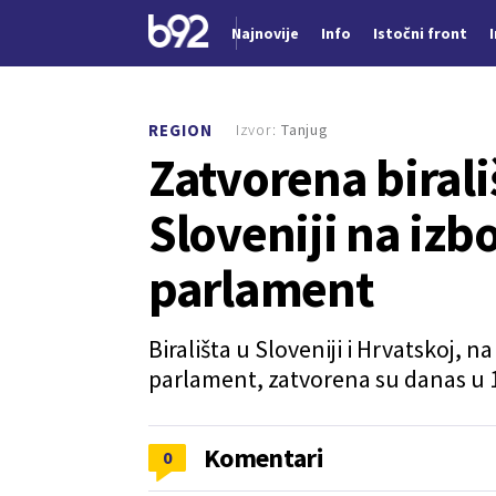
Najnovije
Info
Istočni front
Nova vest
Izvor:
Tanjug
REGION
Zatvorena birali
Sloveniji na izb
parlament
Birališta u Sloveniji i Hrvatskoj, n
parlament, zatvorena su danas u 1
Komentari
0