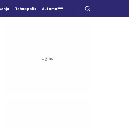
vanja
Tehnopolis
Automobili