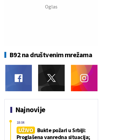
B92 na društvenim mrežama
Najnovije
18:04
UŽIVO
Bukte požari u Srbiji:
Proglašena vanredna situacija;