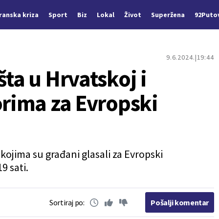
Iranska kriza
Sport
Biz
Lokal
Život
Superžena
92Puto
9.6.2024.
19:44
šta u Hrvatskoj i
orima za Evropski
a kojima su građani glasali za Evropski
9 sati.
Sortiraj po:
Pošalji komentar