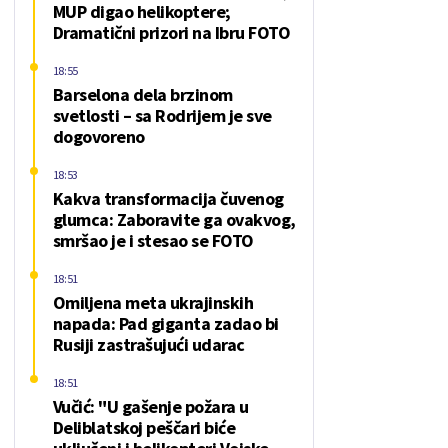
MUP digao helikoptere;
Dramatični prizori na Ibru FOTO
18:55
Barselona dela brzinom
svetlosti – sa Rodrijem je sve
dogovoreno
18:53
Kakva transformacija čuvenog
glumca: Zaboravite ga ovakvog,
smršao je i stesao se FOTO
18:51
Omiljena meta ukrajinskih
napada: Pad giganta zadao bi
Rusiji zastrašujući udarac
18:51
Vučić: "U gašenje požara u
Deliblatskoj peščari biće