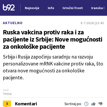
Najnovije
Info
Istočni front
Iranska kr
Nova vest
AKTUELNO
8.7.2026.
13:45
Ruska vakcina protiv raka i za
pacijente iz Srbije: Nove mogućnosti
za onkološke pacijente
Srbija i Rusija započinju saradnju na razvoju
personalizovane mRNK vakcine protiv raka, što
otvara nove mogućnosti za onkološke
pacijente.
Izvor:
Tanjug
Komentari
3
Sortiraj po: