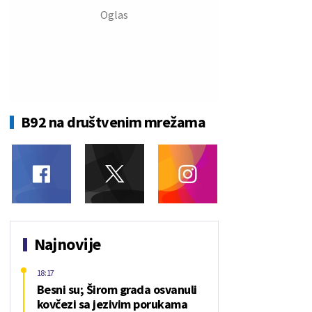
B92 na društvenim mrežama
Najnovije
18:17
Besni su; Širom grada osvanuli
kovčezi sa jezivim porukama