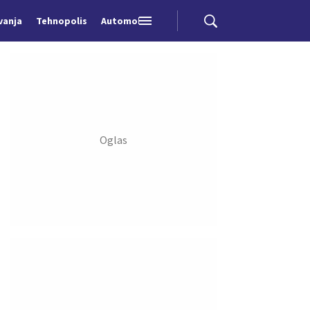
vanja
Tehnopolis
Automobili