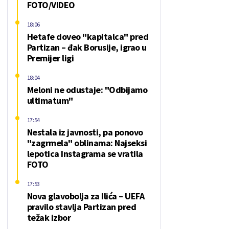
FOTO/VIDEO
18:06
Hetafe doveo "kapitalca" pred
Partizan – đak Borusije, igrao u
Premijer ligi
18:04
Meloni ne odustaje: "Odbijamo
ultimatum"
17:54
Nestala iz javnosti, pa ponovo
"zagrmela" oblinama: Najseksi
lepotica Instagrama se vratila
FOTO
17:53
Nova glavobolja za Ilića – UEFA
pravilo stavlja Partizan pred
težak izbor