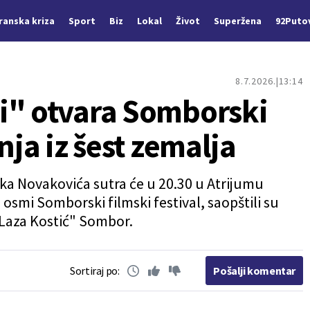
Iranska kriza
Sport
Biz
Lokal
Život
Superžena
92Puto
8.7.2026.
13:14
i" otvara Somborski
nja iz šest zemalja
ka Novakovića sutra će u 20.30 u Atrijumu
osmi Somborski filmski festival, saopštili su
"Laza Kostić" Sombor.
Sortiraj po:
Pošalji komentar