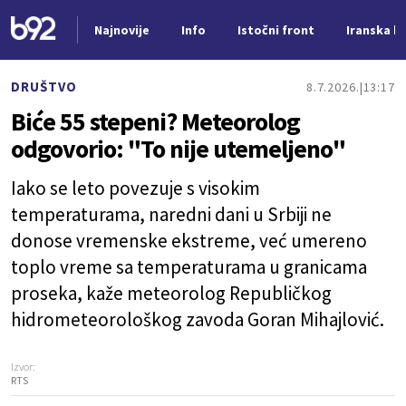
Najnovije
Info
Istočni front
Iranska kr
Nova vest
DRUŠTVO
8.7.2026.
13:17
Biće 55 stepeni? Meteorolog
odgovorio: "To nije utemeljeno"
Iako se leto povezuje s visokim
temperaturama, naredni dani u Srbiji ne
donose vremenske ekstreme, već umereno
toplo vreme sa temperaturama u granicama
proseka, kaže meteorolog Republičkog
hidrometeorološkog zavoda Goran Mihajlović.
Izvor:
RTS