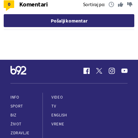
Komentari
0
Sortiraj po:
Pošalji komentar
INFO
VIDEO
SPORT
TV
BIZ
ENGLISH
ŽIVOT
VREME
ZDRAVLJE