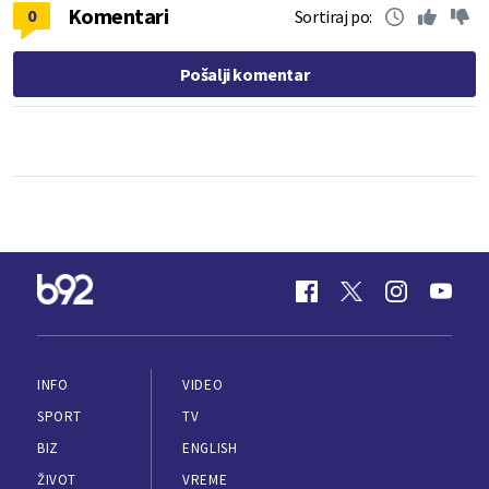
Komentari
0
Sortiraj po:
Pošalji komentar
INFO
VIDEO
SPORT
TV
BIZ
ENGLISH
ŽIVOT
VREME