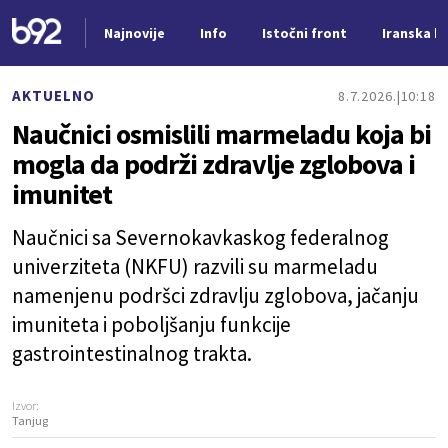
Najnovije
Info
Istočni front
Iranska kr
Nova vest
AKTUELNO
8.7.2026.
10:18
Naučnici osmislili marmeladu koja bi
mogla da podrži zdravlje zglobova i
imunitet
Naučnici sa Severnokavkaskog federalnog
univerziteta (NKFU) razvili su marmeladu
namenjenu podršci zdravlju zglobova, jačanju
imuniteta i poboljšanju funkcije
gastrointestinalnog trakta.
Izvor:
Tanjug